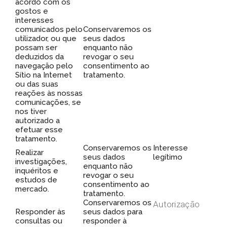
acordo com os
gostos e
interesses
comunicados pelo
Conservaremos os
utilizador, ou que
seus dados
possam ser
enquanto não
deduzidos da
revogar o seu
navegação pelo
consentimento ao
Sítio na Internet
tratamento.
ou das suas
reações às nossas
comunicações, se
nos tiver
autorizado a
efetuar esse
tratamento.
Conservaremos os
Interesse
Realizar
seus dados
legítimo
investigações,
enquanto não
inquéritos e
revogar o seu
estudos de
consentimento ao
mercado.
tratamento.
Conservaremos os
Autorização
Responder às
seus dados para
consultas ou
responder à