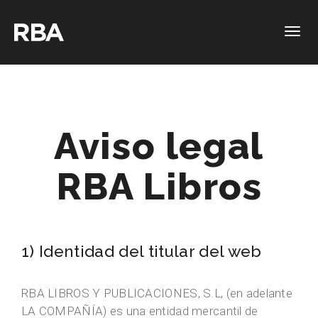
Togg
navig
Aviso legal
RBA Libros
1) Identidad del titular del web
RBA LIBROS Y PUBLICACIONES, S.L, (en adelante
LA COMPAÑÍA) es una entidad mercantil de